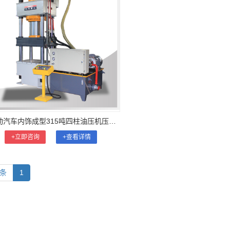
全自动汽车内饰成型315吨四柱油压机压制工艺动
+立即咨询
+查看详情
1条
1