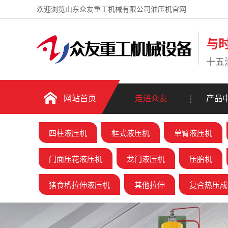
欢迎浏览山东众友重工机械有限公司油压机官网
与
十五
网站首页
走进众友
产品
四柱液压机
框式液压机
单臂液压机
门面压花液压机
龙门液压机
压胎机
猪食槽拉伸液压机
其他拉伸
复合热压成